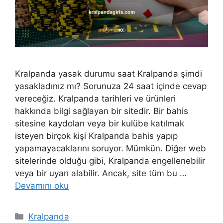
Kralpanda yasak durumu saat Kralpanda şimdi
yasakladınız mı? Sorunuza 24 saat içinde cevap
vereceğiz. Kralpanda tarihleri ve ürünleri
hakkında bilgi sağlayan bir sitedir. Bir bahis
sitesine kaydolan veya bir kulübe katılmak
isteyen birçok kişi Kralpanda bahis yapıp
yapamayacaklarını soruyor. Mümkün. Diğer web
sitelerinde olduğu gibi, Kralpanda engellenebilir
veya bir uyarı alabilir. Ancak, site tüm bu …
Devamını oku
Kategoriler
Kralpanda