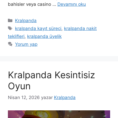
bahisler veya casino …
Devamını oku
Kategoriler
Kralpanda
Etiketler
kralpanda kayıt süreci
,
kralpanda nakit
teklifleri
,
kralpanda üyelik
Yorum yap
Kralpanda Kesintisiz
Oyun
Nisan 12, 2026
yazar
Kralpanda