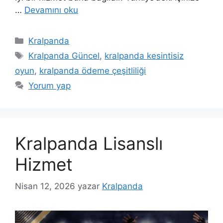
…
Devamını oku
Kategoriler
Kralpanda
Etiketler
Kralpanda Güncel
,
kralpanda kesintisiz
oyun
,
kralpanda ödeme çeşitliliği
Yorum yap
Kralpanda Lisanslı
Hizmet
Nisan 12, 2026
yazar
Kralpanda