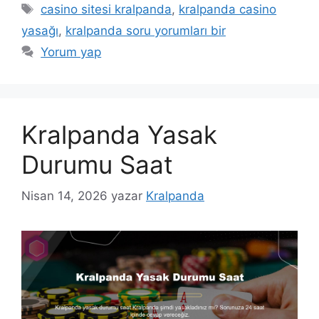
Etiketler
casino sitesi kralpanda
,
kralpanda casino
yasağı
,
kralpanda soru yorumları bir
Yorum yap
Kralpanda Yasak
Durumu Saat
Nisan 14, 2026
yazar
Kralpanda