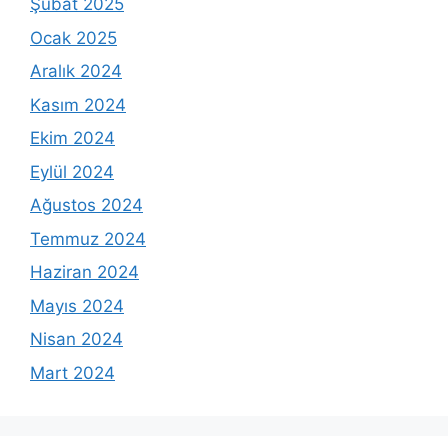
Şubat 2025
Ocak 2025
Aralık 2024
Kasım 2024
Ekim 2024
Eylül 2024
Ağustos 2024
Temmuz 2024
Haziran 2024
Mayıs 2024
Nisan 2024
Mart 2024