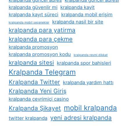
kralpanda güvenlir mi
kralpanda kayit
kralpanda kayıt süreci
kralpanda mobil erişim
kralpanda nasil bir site
kralpanda mobil seçenekler
kralpanda para yatirma
kralpanda para çekme
kralpanda promosyon
kralpanda promosyon kodu
kralpanda resmi dikkat
kralpanda sitesi
kralpanda spor bahisleri
Kralpanda Telegram
Kralpanda Twitter
kralpanda yardım hattı
Kralpanda Yeni Giriş
kralpanda çevrimiçi casino
mobil kralpanda
Kralpanda Şikayet
yeni adresi kralpanda
twitter kralpanda