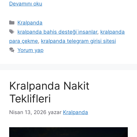
Devamını oku
Kategoriler
Kralpanda
Etiketler
kralpanda bahis desteği i̇nsanlar
,
kralpanda
para çekme
,
kralpanda telegram girişi sitesi
Yorum yap
Kralpanda Nakit
Teklifleri
Nisan 13, 2026
yazar
Kralpanda