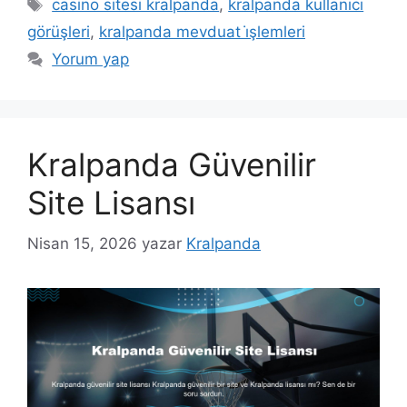
Etiketler
casino sitesi kralpanda
,
kralpanda kullanıcı
görüşleri
,
kralpanda mevduat i̇şlemleri
Yorum yap
Kralpanda Güvenilir
Site Lisansı
Nisan 15, 2026
yazar
Kralpanda