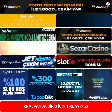
×
KRALPANDA GİRİŞ İÇİN TIKLAYINIZ!