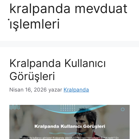
kralpanda mevduat
i̇şlemleri
Kralpanda Kullanıcı
Görüşleri
Nisan 16, 2026
yazar
Kralpanda