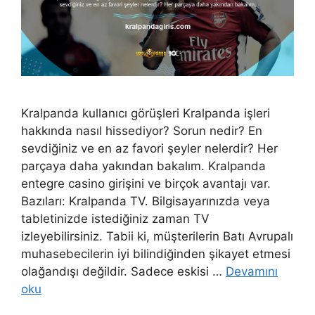
Kralpanda kullanıcı görüşleri Kralpanda işleri
hakkında nasıl hissediyor? Sorun nedir? En
sevdiğiniz ve en az favori şeyler nelerdir? Her
parçaya daha yakından bakalım. Kralpanda
entegre casino girişini ve birçok avantajı var.
Bazıları: Kralpanda TV. Bilgisayarınızda veya
tabletinizde istediğiniz zaman TV
izleyebilirsiniz. Tabii ki, müşterilerin Batı Avrupalı
muhasebecilerin iyi bilindiğinden şikayet etmesi
olağandışı değildir. Sadece eskisi …
Devamını
oku