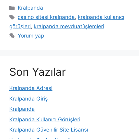
Kategoriler
Kralpanda
Etiketler
casino sitesi kralpanda
,
kralpanda kullanıcı
görüşleri
,
kralpanda mevduat i̇şlemleri
Yorum yap
Son Yazılar
Kralpanda Adresi
Kralpanda Giriş
Kralpanda
Kralpanda Kullanıcı Görüşleri
Kralpanda Güvenilir Site Lisansı