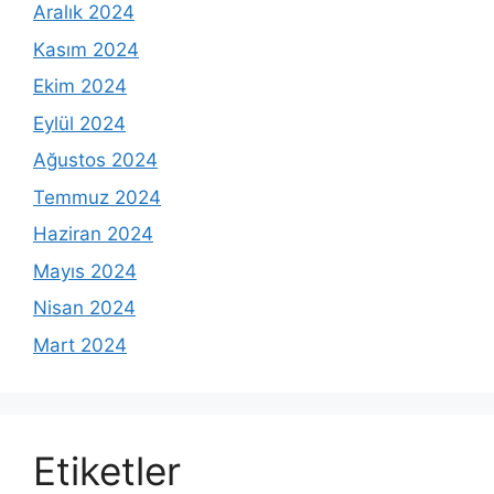
Aralık 2024
Kasım 2024
Ekim 2024
Eylül 2024
Ağustos 2024
Temmuz 2024
Haziran 2024
Mayıs 2024
Nisan 2024
Mart 2024
Etiketler