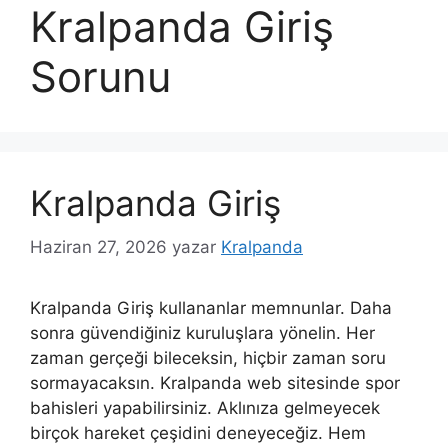
Kralpanda Giriş
Sorunu
Kralpanda Giriş
Haziran 27, 2026
yazar
Kralpanda
Kralpanda Giriş kullananlar memnunlar. Daha
sonra güvendiğiniz kuruluşlara yönelin. Her
zaman gerçeği bileceksin, hiçbir zaman soru
sormayacaksın. Kralpanda web sitesinde spor
bahisleri yapabilirsiniz. Aklınıza gelmeyecek
birçok hareket çeşidini deneyeceğiz. Hem