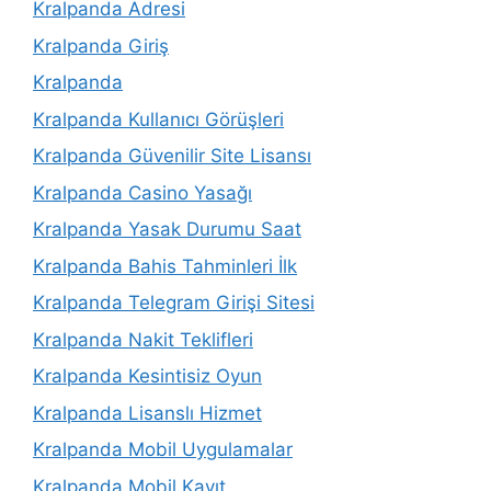
Kralpanda Adresi
Kralpanda Giriş
Kralpanda
Kralpanda Kullanıcı Görüşleri
Kralpanda Güvenilir Site Lisansı
Kralpanda Casino Yasağı
Kralpanda Yasak Durumu Saat
Kralpanda Bahis Tahminleri İlk
Kralpanda Telegram Girişi Sitesi
Kralpanda Nakit Teklifleri
Kralpanda Kesintisiz Oyun
Kralpanda Lisanslı Hizmet
Kralpanda Mobil Uygulamalar
Kralpanda Mobil Kayıt