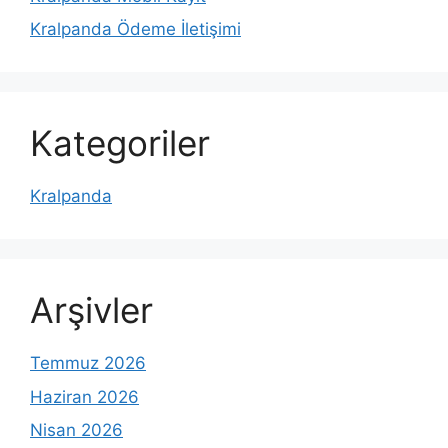
Kralpanda Ödeme İletişimi
Kategoriler
Kralpanda
Arşivler
Temmuz 2026
Haziran 2026
Nisan 2026