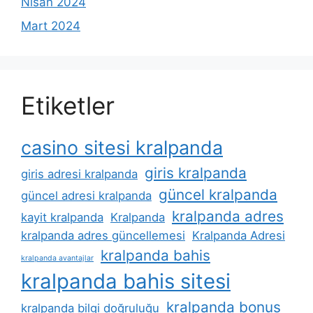
Nisan 2024
Mart 2024
Etiketler
casino sitesi kralpanda
giris kralpanda
giris adresi kralpanda
güncel kralpanda
güncel adresi kralpanda
kralpanda adres
kayit kralpanda
Kralpanda
kralpanda adres güncellemesi
Kralpanda Adresi
kralpanda bahis
kralpanda avantajlar
kralpanda bahis sitesi
kralpanda bonus
kralpanda bilgi doğruluğu