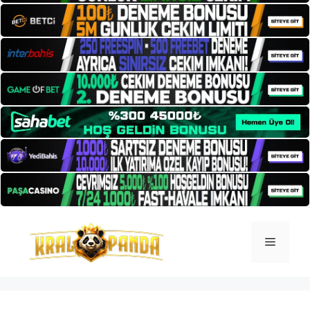
İçeriğe
atla
Menü