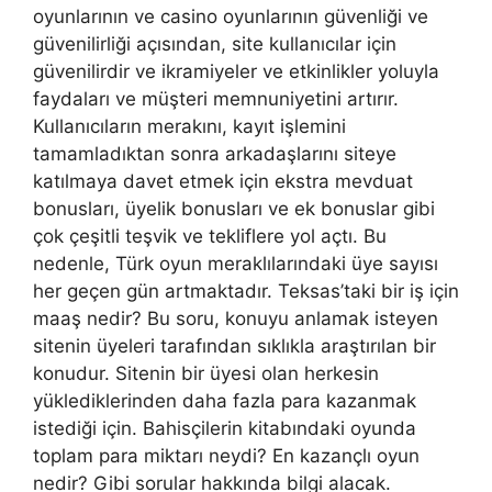
oyunlarının ve casino oyunlarının güvenliği ve
güvenilirliği açısından, site kullanıcılar için
güvenilirdir ve ikramiyeler ve etkinlikler yoluyla
faydaları ve müşteri memnuniyetini artırır.
Kullanıcıların merakını, kayıt işlemini
tamamladıktan sonra arkadaşlarını siteye
katılmaya davet etmek için ekstra mevduat
bonusları, üyelik bonusları ve ek bonuslar gibi
çok çeşitli teşvik ve tekliflere yol açtı. Bu
nedenle, Türk oyun meraklılarındaki üye sayısı
her geçen gün artmaktadır. Teksas’taki bir iş için
maaş nedir? Bu soru, konuyu anlamak isteyen
sitenin üyeleri tarafından sıklıkla araştırılan bir
konudur. Sitenin bir üyesi olan herkesin
yüklediklerinden daha fazla para kazanmak
istediği için. Bahisçilerin kitabındaki oyunda
toplam para miktarı neydi? En kazançlı oyun
nedir? Gibi sorular hakkında bilgi alacak.