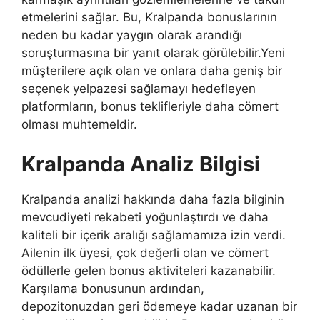
etmelerini sağlar. Bu, Kralpanda bonuslarının
neden bu kadar yaygın olarak arandığı
soruşturmasına bir yanıt olarak görülebilir.Yeni
müşterilere açık olan ve onlara daha geniş bir
seçenek yelpazesi sağlamayı hedefleyen
platformların, bonus teklifleriyle daha cömert
olması muhtemeldir.
Kralpanda Analiz Bilgisi
Kralpanda analizi hakkında daha fazla bilginin
mevcudiyeti rekabeti yoğunlaştırdı ve daha
kaliteli bir içerik aralığı sağlamamıza izin verdi.
Ailenin ilk üyesi, çok değerli olan ve cömert
ödüllerle gelen bonus aktiviteleri kazanabilir.
Karşılama bonusunun ardından,
depozitonuzdan geri ödemeye kadar uzanan bir