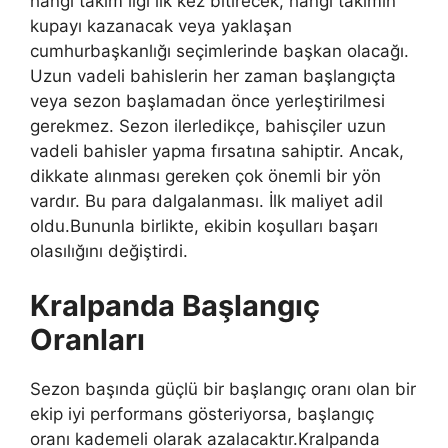
hangi takım ligi ilk kez bitirecek, hangi takımın
kupayı kazanacak veya yaklaşan
cumhurbaşkanlığı seçimlerinde başkan olacağı.
Uzun vadeli bahislerin her zaman başlangıçta
veya sezon başlamadan önce yerleştirilmesi
gerekmez. Sezon ilerledikçe, bahisçiler uzun
vadeli bahisler yapma fırsatına sahiptir. Ancak,
dikkate alınması gereken çok önemli bir yön
vardır. Bu para dalgalanması. İlk maliyet adil
oldu.Bununla birlikte, ekibin koşulları başarı
olasılığını değiştirdi.
Kralpanda Başlangıç
Oranları
Sezon başında güçlü bir başlangıç ​​oranı olan bir
ekip iyi performans gösteriyorsa, başlangıç ​​
oranı kademeli olarak azalacaktır.Kralpanda