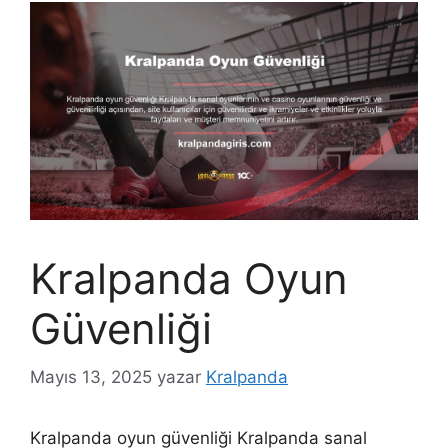
Kralpanda Oyun
Güvenliği
Mayıs 13, 2025
yazar
Kralpanda
Kralpanda oyun güvenliği Kralpanda sanal