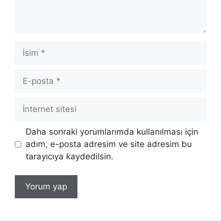
İsim
E-
posta
İnternet
sitesi
Daha sonraki yorumlarımda kullanılması için
adım, e-posta adresim ve site adresim bu
tarayıcıya kaydedilsin.