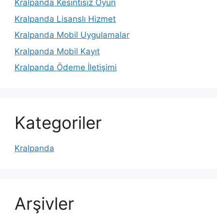
Kralpanda Kesintisiz Oyun
Kralpanda Lisanslı Hizmet
Kralpanda Mobil Uygulamalar
Kralpanda Mobil Kayıt
Kralpanda Ödeme İletişimi
Kategoriler
Kralpanda
Arşivler