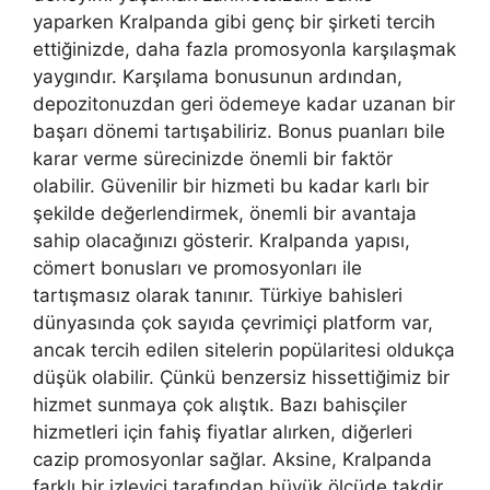
yaparken Kralpanda gibi genç bir şirketi tercih
ettiğinizde, daha fazla promosyonla karşılaşmak
yaygındır. Karşılama bonusunun ardından,
depozitonuzdan geri ödemeye kadar uzanan bir
başarı dönemi tartışabiliriz. Bonus puanları bile
karar verme sürecinizde önemli bir faktör
olabilir. Güvenilir bir hizmeti bu kadar karlı bir
şekilde değerlendirmek, önemli bir avantaja
sahip olacağınızı gösterir. Kralpanda yapısı,
cömert bonusları ve promosyonları ile
tartışmasız olarak tanınır. Türkiye bahisleri
dünyasında çok sayıda çevrimiçi platform var,
ancak tercih edilen sitelerin popülaritesi oldukça
düşük olabilir. Çünkü benzersiz hissettiğimiz bir
hizmet sunmaya çok alıştık. Bazı bahisçiler
hizmetleri için fahiş fiyatlar alırken, diğerleri
cazip promosyonlar sağlar. Aksine, Kralpanda
farklı bir izleyici tarafından büyük ölçüde takdir