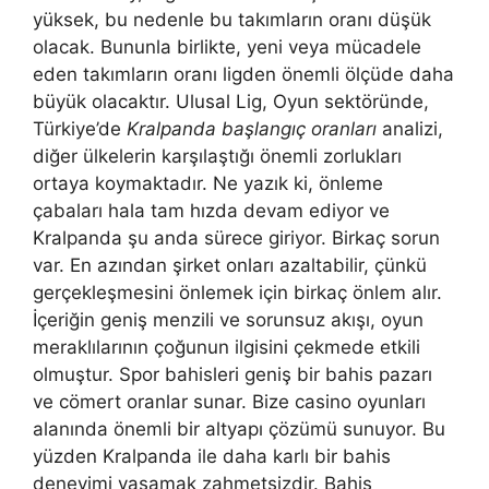
yüksek, bu nedenle bu takımların oranı düşük
olacak. Bununla birlikte, yeni veya mücadele
eden takımların oranı ligden önemli ölçüde daha
büyük olacaktır. Ulusal Lig, Oyun sektöründe,
Türkiye’de
Kralpanda başlangıç oranları
analizi,
diğer ülkelerin karşılaştığı önemli zorlukları
ortaya koymaktadır. Ne yazık ki, önleme
çabaları hala tam hızda devam ediyor ve
Kralpanda şu anda sürece giriyor. Birkaç sorun
var. En azından şirket onları azaltabilir, çünkü
gerçekleşmesini önlemek için birkaç önlem alır.
İçeriğin geniş menzili ve sorunsuz akışı, oyun
meraklılarının çoğunun ilgisini çekmede etkili
olmuştur. Spor bahisleri geniş bir bahis pazarı
ve cömert oranlar sunar. Bize casino oyunları
alanında önemli bir altyapı çözümü sunuyor. Bu
yüzden Kralpanda ile daha karlı bir bahis
deneyimi yaşamak zahmetsizdir. Bahis