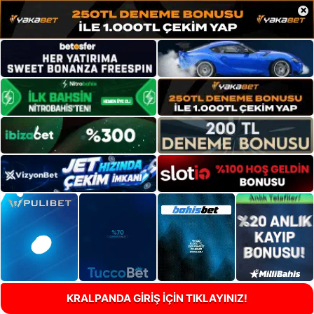
×
KRALPANDA GİRİŞ İÇİN TIKLAYINIZ!