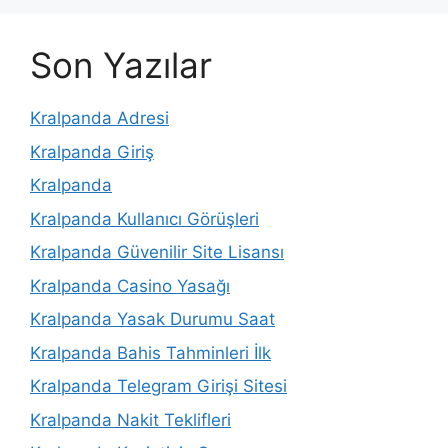
Son Yazılar
Kralpanda Adresi
Kralpanda Giriş
Kralpanda
Kralpanda Kullanıcı Görüşleri
Kralpanda Güvenilir Site Lisansı
Kralpanda Casino Yasağı
Kralpanda Yasak Durumu Saat
Kralpanda Bahis Tahminleri İlk
Kralpanda Telegram Girişi Sitesi
Kralpanda Nakit Teklifleri