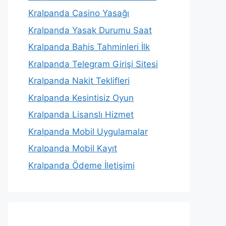
Kralpanda Casino Yasağı
Kralpanda Yasak Durumu Saat
Kralpanda Bahis Tahminleri İlk
Kralpanda Telegram Girişi Sitesi
Kralpanda Nakit Teklifleri
Kralpanda Kesintisiz Oyun
Kralpanda Lisanslı Hizmet
Kralpanda Mobil Uygulamalar
Kralpanda Mobil Kayıt
Kralpanda Ödeme İletişimi