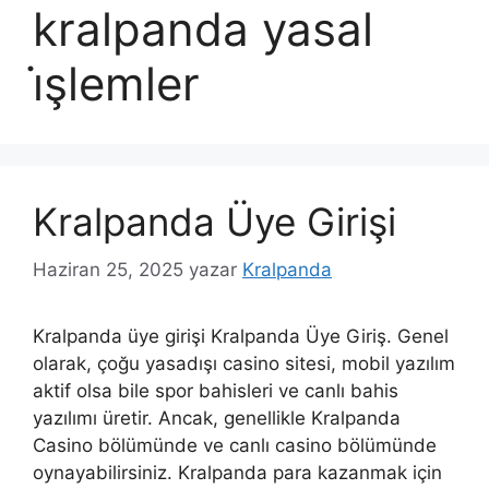
kralpanda yasal
i̇şlemler
Kralpanda Üye Girişi
Haziran 25, 2025
yazar
Kralpanda
Kralpanda üye girişi Kralpanda Üye Giriş. Genel
olarak, çoğu yasadışı casino sitesi, mobil yazılım
aktif olsa bile spor bahisleri ve canlı bahis
yazılımı üretir. Ancak, genellikle Kralpanda
Casino bölümünde ve canlı casino bölümünde
oynayabilirsiniz. Kralpanda para kazanmak için