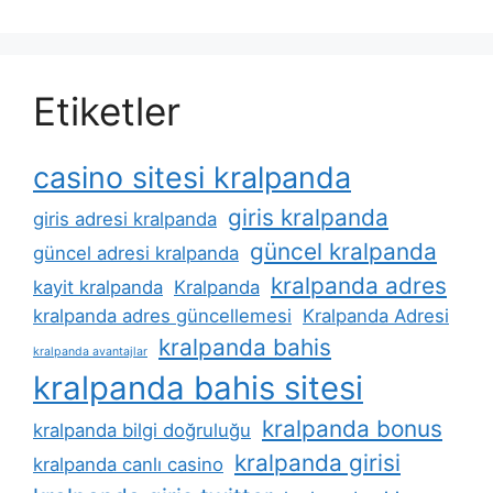
Etiketler
casino sitesi kralpanda
giris kralpanda
giris adresi kralpanda
güncel kralpanda
güncel adresi kralpanda
kralpanda adres
kayit kralpanda
Kralpanda
kralpanda adres güncellemesi
Kralpanda Adresi
kralpanda bahis
kralpanda avantajlar
kralpanda bahis sitesi
kralpanda bonus
kralpanda bilgi doğruluğu
kralpanda girisi
kralpanda canlı casino