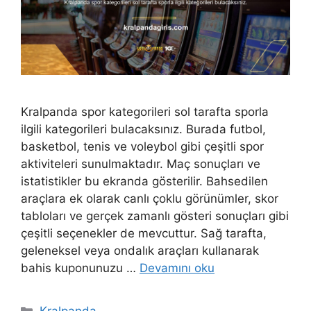
Kralpanda spor kategorileri sol tarafta sporla
ilgili kategorileri bulacaksınız. Burada futbol, ​​
basketbol, ​​tenis ve voleybol gibi çeşitli spor
aktiviteleri sunulmaktadır. Maç sonuçları ve
istatistikler bu ekranda gösterilir. Bahsedilen
araçlara ek olarak canlı çoklu görünümler, skor
tabloları ve gerçek zamanlı gösteri sonuçları gibi
çeşitli seçenekler de mevcuttur. Sağ tarafta,
geleneksel veya ondalık araçları kullanarak
bahis kuponunuzu …
Devamını oku
Kategoriler