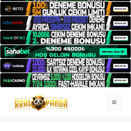
İçeriğe
atla
Menü