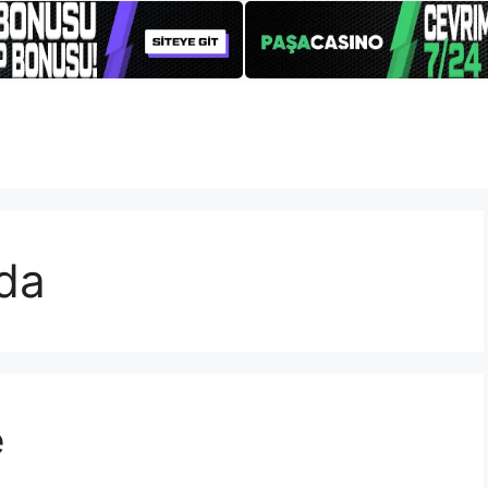
nda
e