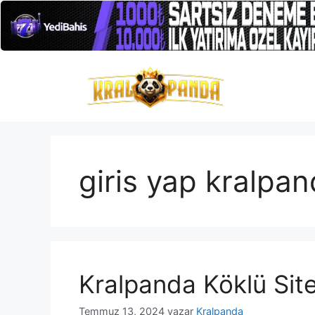
İçeriğe
atla
giris yap kralpa
Kralpanda Köklü Sit
Temmuz 13, 2024
yazar
Kralpanda