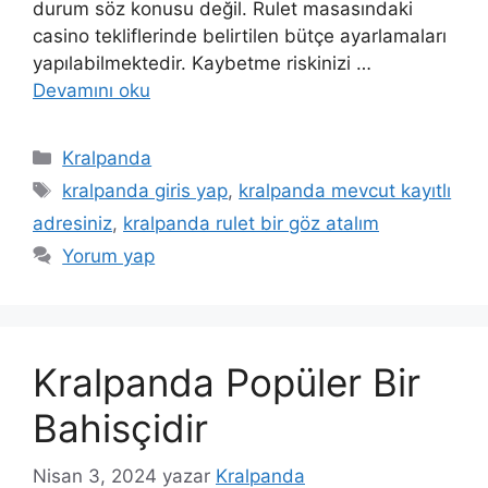
durum söz konusu değil. Rulet masasındaki
casino tekliflerinde belirtilen bütçe ayarlamaları
yapılabilmektedir. Kaybetme riskinizi …
Devamını oku
Kategoriler
Kralpanda
Etiketler
kralpanda giris yap
,
kralpanda mevcut kayıtlı
adresiniz
,
kralpanda rulet bir göz atalım
Yorum yap
Kralpanda Popüler Bir
Bahisçidir
Nisan 3, 2024
yazar
Kralpanda