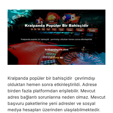
Kralpanda popüler bir bahisçidir çevrimdışı
olduktan hemen sonra etkinleştirildi. Adrese
birden fazla platformdan erişilebilir. Mevcut
adres bağlantı sorunlarına neden olmaz. Mevcut
başvuru paketlerine yeni adresler ve sosyal
medya hesapları üzerinden ulaşılabilmektedir.