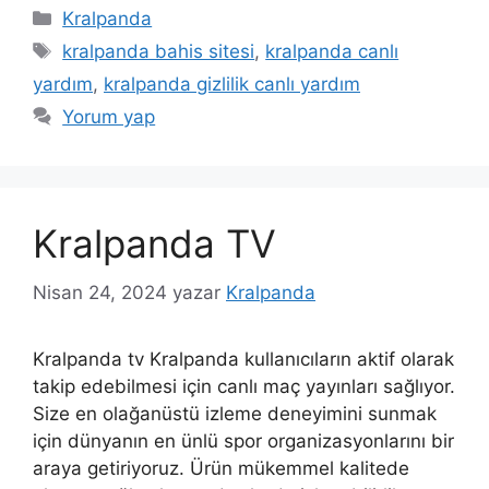
Kategoriler
Kralpanda
Etiketler
kralpanda bahis sitesi
,
kralpanda canlı
yardım
,
kralpanda gizlilik canlı yardım
Yorum yap
Kralpanda TV
Nisan 24, 2024
yazar
Kralpanda
Kralpanda tv Kralpanda kullanıcıların aktif olarak
takip edebilmesi için canlı maç yayınları sağlıyor.
Size en olağanüstü izleme deneyimini sunmak
için dünyanın en ünlü spor organizasyonlarını bir
araya getiriyoruz. Ürün mükemmel kalitede