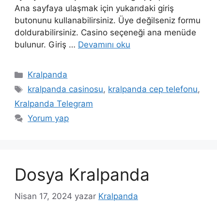
Ana sayfaya ulaşmak için yukarıdaki giriş
butonunu kullanabilirsiniz. Üye değilseniz formu
doldurabilirsiniz. Casino seçeneği ana menüde
bulunur. Giriş …
Devamını oku
Kategoriler
Kralpanda
Etiketler
kralpanda casinosu
,
kralpanda cep telefonu
,
Kralpanda Telegram
Yorum yap
Dosya Kralpanda
Nisan 17, 2024
yazar
Kralpanda