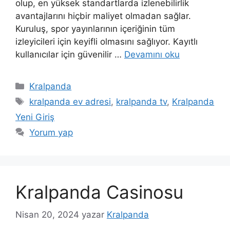
olup, en yüksek standartlarda izlenebilirlik
avantajlarını hiçbir maliyet olmadan sağlar.
Kuruluş, spor yayınlarının içeriğinin tüm
izleyicileri için keyifli olmasını sağlıyor. Kayıtlı
kullanıcılar için güvenilir …
Devamını oku
Kategoriler
Kralpanda
Etiketler
kralpanda ev adresi
,
kralpanda tv
,
Kralpanda
Yeni Giriş
Yorum yap
Kralpanda Casinosu
Nisan 20, 2024
yazar
Kralpanda