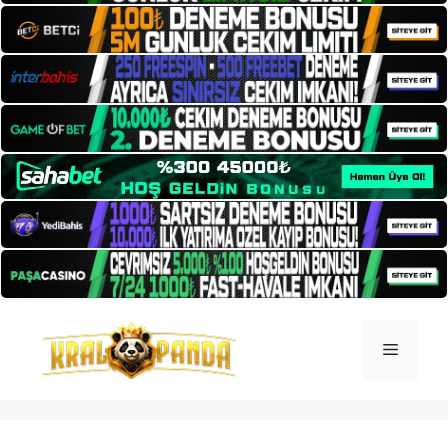
İçeriğe
atla
Menü