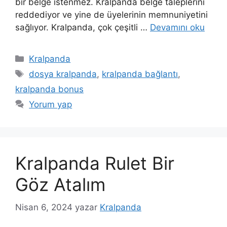
bir belge istenmez. Kralpanda belge taleplerini
reddediyor ve yine de üyelerinin memnuniyetini
sağlıyor. Kralpanda, çok çeşitli …
Devamını oku
Kategoriler
Kralpanda
Etiketler
dosya kralpanda
,
kralpanda bağlantı
,
kralpanda bonus
Yorum yap
Kralpanda Rulet Bir
Göz Atalım
Nisan 6, 2024
yazar
Kralpanda