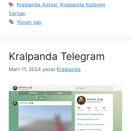
Etiketler
Kralpanda Adresi
,
Kralpanda Kullanım
Şartları
Yorum yap
Kralpanda Telegram
Mart 11, 2024
yazar
Kralpanda