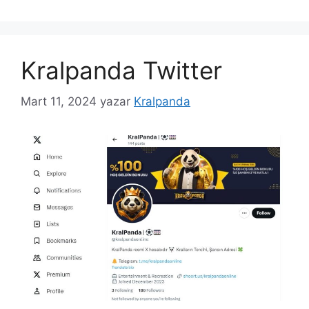
Kralpanda Twitter
Mart 11, 2024
yazar
Kralpanda