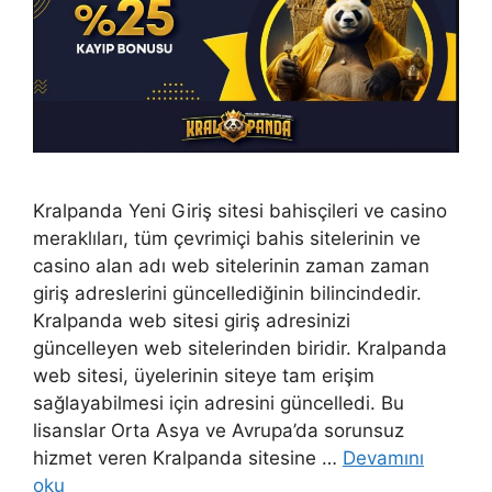
Kralpanda Yeni Giriş sitesi bahisçileri ve casino
meraklıları, tüm çevrimiçi bahis sitelerinin ve
casino alan adı web sitelerinin zaman zaman
giriş adreslerini güncellediğinin bilincindedir.
Kralpanda web sitesi giriş adresinizi
güncelleyen web sitelerinden biridir. Kralpanda
web sitesi, üyelerinin siteye tam erişim
sağlayabilmesi için adresini güncelledi. Bu
lisanslar Orta Asya ve Avrupa’da sorunsuz
hizmet veren Kralpanda sitesine …
Devamını
oku